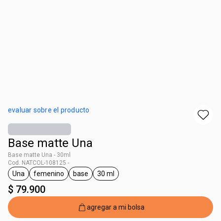
evaluar sobre el producto
Base matte Una
Base matte Una - 30ml
Cod. NATCOL-108125 -
Una
femenino
base
30 ml
general.tag Una
general.tag femenino
general.tag base
general.tag 30 ml
$ 79.900
agregar a mi bolsa