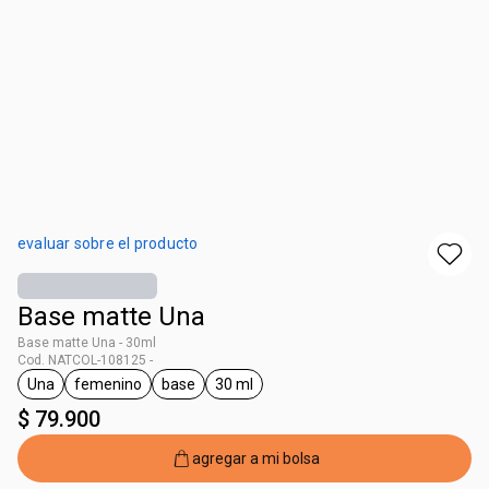
evaluar sobre el producto
Base matte Una
Base matte Una - 30ml
Cod. NATCOL-108125 -
Una
femenino
base
30 ml
general.tag Una
general.tag femenino
general.tag base
general.tag 30 ml
$ 79.900
agregar a mi bolsa