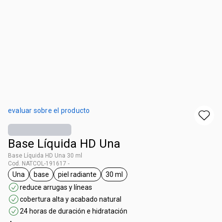
evaluar sobre el producto
Base Líquida HD Una
Base Líquida HD Una 30 ml
Cod. NATCOL-191617 -
Una
base
piel radiante
30 ml
general.tag Una
general.tag base
general.tag piel radiante
general.tag 30 ml
reduce arrugas y líneas
cobertura alta y acabado natural
24 horas de duración e hidratación