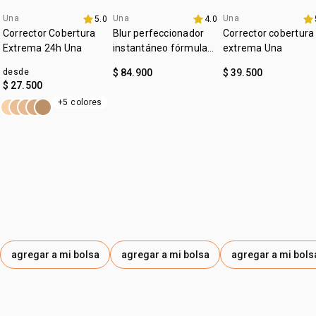
1 frasco de vidrio vacío con capacidad de 30 ml y 1
:
Una
Una
Una
ocasión
piel radiante
5.0
4.0
lanzamiento
4u al 40%
4u al 40%
repuesto de 30 ml con base en el color seleccionado.
Corrector Cobertura
Blur perfeccionador
Corrector cobertura
:
tipo de piel
todo tipo de piel
Extrema 24h Una
instantáneo fórmula
extrema Una
gel Una
:
textura
líquida
desde
$ 84.900
$ 39.500
$ 27.500
:
tono
claro
+5 colores
:
subtono
neutro
agregar a mi bolsa
agregar a mi bolsa
agregar a mi bols