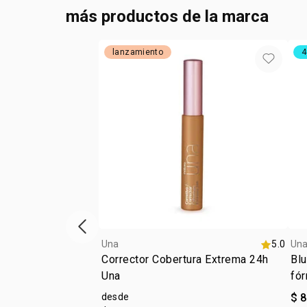
más productos de la marca
lanzamiento
4
ítem anterior
Una
5.0
Un
Corrector Cobertura Extrema 24h
Blu
Una
fór
desde
$ 