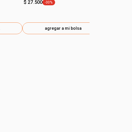
$ 27.500
-30%
general.tag -30%
a
agregar a mi bolsa
ag