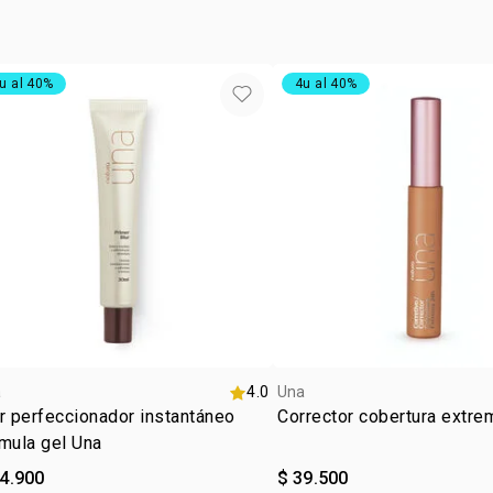
vegan
1 frasco de 
ocasió
de 30 ml con
tipo de
u al 40%
4u al 40%
textur
:
tono
m
subton
a
4.0
Una
r perfeccionador instantáneo
Corrector cobertura extre
mula gel Una
84.900
$ 39.500