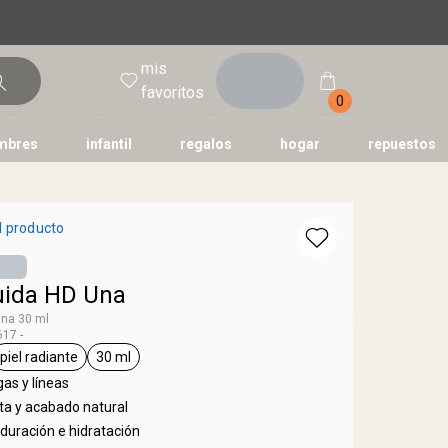
mis
entrar
favoritos
0
mbres
infantil
regalos
hogar
repuestos
tododia
una
humor
l producto
uida HD Una
Una 30 ml
17 -
piel radiante
30 ml
Una
al.tag base
general.tag piel radiante
general.tag 30 ml
as y líneas
ta y acabado natural
duración e hidratación