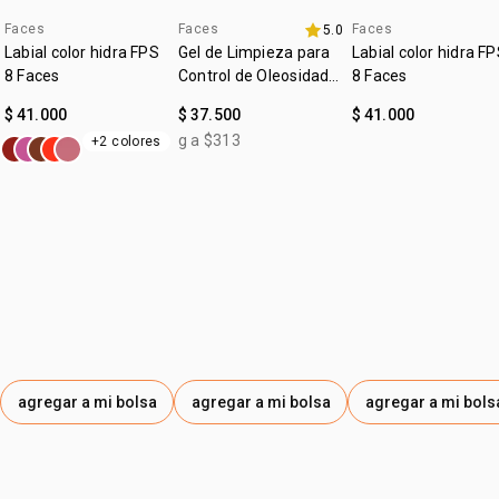
:
Faces
Faces
Faces
textura
líquida
5.0
4u al 40%
4u al 40%
Labial color hidra FPS
Gel de Limpieza para
Labial color hidra F
:
tono
claro
8 Faces
Control de Oleosidad
8 Faces
Faces
:
subtono
neutro
$ 41.000
$ 37.500
$ 41.000
resistente al agua
g a $313
+2 colores
agregar a mi bolsa
agregar a mi bolsa
agregar a mi bols