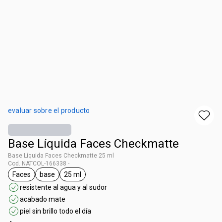
evaluar sobre el producto
Base Líquida Faces Checkmatte
Base Líquida Faces Checkmatte 25 ml
Cod. NATCOL-166338 -
Faces
base
25 ml
general.tag Faces
general.tag base
general.tag 25 ml
resistente al agua y al sudor
acabado mate
piel sin brillo todo el día