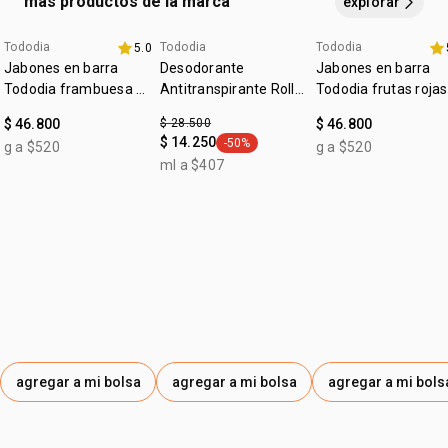
más productos de la marca
explorar
15850, TOCOFEROL, SULFATO DE BÁRIO, LIMONENO,
PALMITATO DE ASCORBILA, ROSINA.
Tododia
Tododia
Tododia
5.0
+20% off
fecha dupla
+20% off
Jabones en barra
Desodorante
Jabones en barra
Tododia frambuesa y
Antitranspirante Roll-
Tododia frutas rojas
pimienta rosa
on Tododia Piel
$ 46.800
$ 28.500
$ 46.800
Uniforme
$ 14.250
-50%
g a $520
g a $520
general.tag -50%
ml a $407
agregar a mi bolsa
agregar a mi bolsa
agregar a mi bols