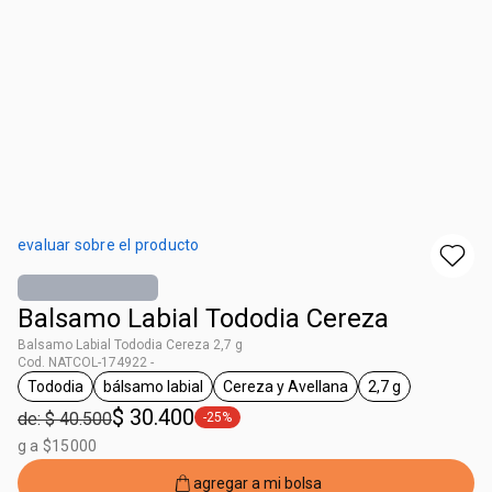
evaluar sobre el producto
Balsamo Labial Tododia Cereza
Balsamo Labial Tododia Cereza 2,7 g
Cod. NATCOL-174922 -
Tododia
bálsamo labial
Cereza y Avellana
2,7 g
general.tag Tododia
general.tag bálsamo labial
general.tag Cereza y Avellana
general.tag 2,7 
$ 30.400
de: $ 40.500
-25%
general.tag -25%
g a $15000
agregar a mi bolsa