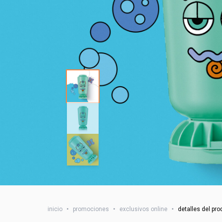
inicio
•
promociones
•
exclusivos online
•
detalles del pr