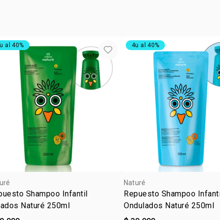
diariamente 
•
envase Natu
u al 40%
4u al 40%
uré
Naturé
puesto Shampoo Infantil
Repuesto Shampoo Infanti
zados Naturé 250ml
Ondulados Naturé 250ml