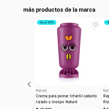
más productos de la marca
4u al 40%
4
ítem anterior
Naturé
Nat
Crema para peinar Infantil cabello
Re
rizado y crespo Naturé
Ri