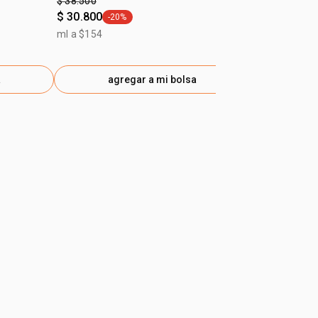
$ 38.500
$ 32.900
$ 30.800
-20%
ml a $132
general.tag -20%
ml a $154
a
agregar a mi bolsa
ag