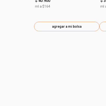
$ 40.900
$ 
ml a $164
ml 
agregar a mi bolsa