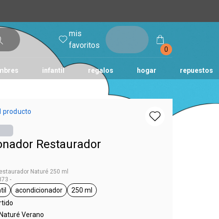
mis
entrar
favoritos
0
mbres
infantil
regalos
hogar
repuestos
tododia
una
humor
l producto
onador Restaurador
estaurador Naturé 250 ml
73 -
til
acondicionador
250 ml
g Naturé
eneral.tag infantil
general.tag acondicionador
general.tag 250 ml
rtido
 Naturé Verano