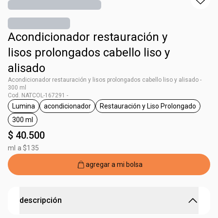
Acondicionador restauración y
lisos prolongados cabello liso y
alisado
Acondicionador restauración y lisos prolongados cabello liso y alisado -
300 ml
Cod. NATCOL-167291 -
Lumina
acondicionador
Restauración y Liso Prolongado
general.tag Lumina
general.tag acondicionador
general.tag Restauraci
300 ml
general.tag 300 ml
$ 40.500
ml a $135
agregar a mi bolsa
descripción