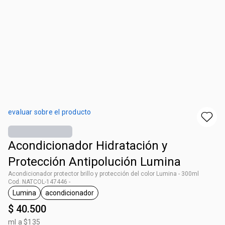
evaluar sobre el producto
Acondicionador Hidratación y
Protección Antipolución Lumina
Acondicionador protector brillo y protección del color Lumina - 300ml
Cod. NATCOL-147446 -
Lumina
acondicionador
general.tag Lumina
general.tag acondicionador
$ 40.500
ml a $135