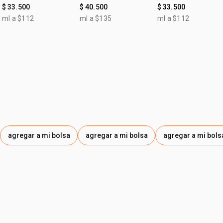
y Liso Prolongado
restauración y lisos
Restauración Lumin
• vegano;
$ 33.500
$ 40.500
$ 33.500
prolongados cabello
300ml
• tipo de tratamiento: hidratación y protección
ml a $112
ml a $135
ml a $112
liso y alisado
antipolución.
agregar a mi bolsa
agregar a mi bolsa
agregar a mi bols