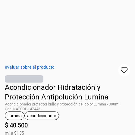
evaluar sobre el producto
Acondicionador Hidratación y
Protección Antipolución Lumina
Acondicionador protector brillo y protección del color Lumina - 300ml
Cod. NATCOL-147446 -
Lumina
acondicionador
general.tag Lumina
general.tag acondicionador
$ 40.500
ml a $135