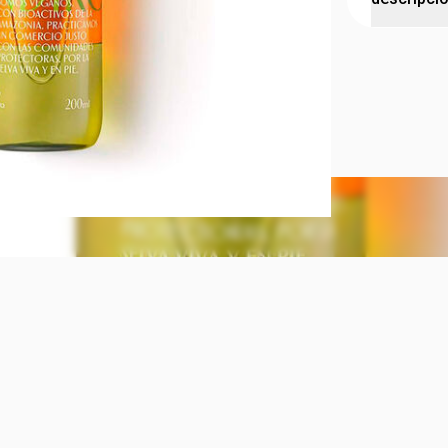
Aceite corp
piel con un
Este aceite 
fragancia qu
rápida absor
con aceite d
deja una sen
el ritual de 
dejar sensa
combina cui
la piel. Aro
Agitar bien 
y masajear 
ml. Las imág
posición fro
en su descr
para tu piel