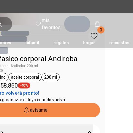
mis
entrar
favoritos
0
mbres
infantil
regalos
hogar
repuestos
ifasico corporal Andiroba
tododia
una
humor
orporal Andiroba- 200 ml
0 -
ino
aceite corporal
200 ml
 Ekos
neral.tag Femenino
general.tag aceite corporal
general.tag 200 ml
 58.860
-40%
general.tag -40%
ro volverá pronto!
n garantizar el tuyo cuando vuelva.
avísame
ón