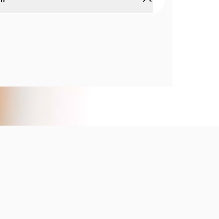
oral trifásico que nutre, hidrata y perfuma la
a fórmula innovadora y ligera.
trifásico combina tres fases —aceite, hidratación y
e al mezclarse ofrecen una textura ligera, de
ción y un efecto luminoso en la piel. Enriquecido
e andiroba, nutre profundamente, revitaliza y
sación sedosa y perfumada, ideal para finalizar
cuidado corporal. Beneficios: Nutre e hidrata sin
ción grasosa. Fórmula innovadora trifásica que
dado y perfume. Aporta luminosidad y suavidad a
ma fresco y natural que perdura. Modo de uso:
antes de usar, aplicar sobre la piel seca o húmeda
suavemente hasta su absorción. Contenido: 200
enes son ilustrativas, este producto esta en una
ntal. El contenido de cada producto es el indicado
ipción Somos Natura EKOS, potencia biocosmética
. • Somos veganos. • Nuestras fórmulas son de