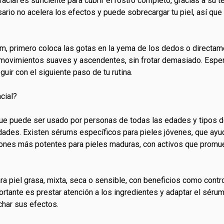
ial es suficiente para cubrir el rostro completo, gracias a su te
ario no acelera los efectos y puede sobrecargar tu piel, así que 
m, primero coloca las gotas en la yema de los dedos o directame
n movimientos suaves y ascendentes, sin frotar demasiado. Esp
ir con el siguiente paso de tu rutina.
cial?
que puede ser usado por personas de todas las edades y tipos de 
ades. Existen sérums específicos para pieles jóvenes, que ayu
ones más potentes para pieles maduras, con activos que promuev
iel grasa, mixta, seca o sensible, con beneficios como controlar
ortante es prestar atención a los ingredientes y adaptar el sérum 
char sus efectos.