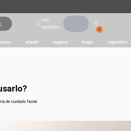
mis
entrar
favoritos
0
mbres
infantil
regalos
hogar
repuestos
tododia
una
humor
usarlo?
ria de cuidado facial.