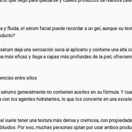
to que llegó para quedarse y cuáles productos de nuestra catego
na y fluida, el sérum facial puede recordar a un gel, aunque su te
roducto?
 sérum deja una sensación seca al aplicarlo y contiene una alta 
a más eficaz y llega a capas más profundas de la piel, ofrecie
encias entre ellos
sérums generalmente no contienen aceites en su fórmula. Y cua
 con los agentes hidratantes, lo que los convierte en una excele
cial suele tener una textura más densa y cremosa, con propieda
 diluidos. Por eso, muchas personas optan por usar ambos product