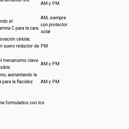
AM y PM
AM, siempre
endo el
con protector
mina C para la cara.
solar
ovación celular,
el suero reductor de
PM
 el mecanismo clave
AM y PM
sible.
geno, aumentando la
 para la flacidez
AM y PM
ma formulados con los