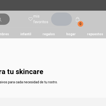
mis
entrar
favoritos
0
mbres
infantil
regalos
hogar
repuestos
tododia
una
humor
a tu skincare
sivos para cada necesidad de tu rostro.