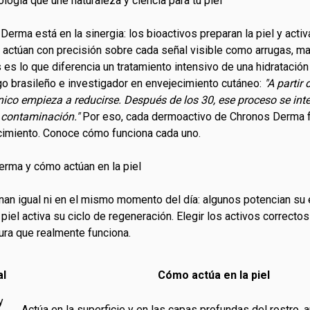
logía que une naturaleza y ciencia para tu piel
 Derma está en la sinergia: los bioactivos preparan la piel y act
s actúan con precisión sobre cada señal visible como
arrugas
, m
 es lo que diferencia un tratamiento intensivo de una hidratació
go brasileño e investigador en envejecimiento cutáneo:
"A partir
nico empieza a reducirse. Después de los 30, ese proceso se inte
a contaminación."
Por eso, cada dermoactivo de Chronos Derma f
imiento. Conoce cómo funciona cada uno.
rma y cómo actúan en la piel
an igual ni en el mismo momento del día: algunos potencian su 
piel activa su ciclo de regeneración. Elegir los activos correctos 
ura que realmente funciona.
al
Cómo actúa en la piel
y
Actúa en la superficie y en las capas profundas del rostro,