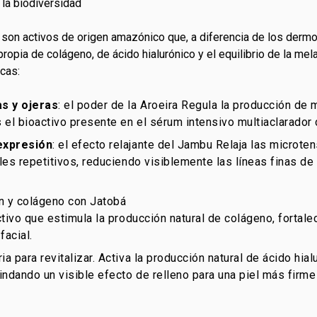
 la biodiversidad
son activos de origen amazónico que, a diferencia de los derm
 propia de colágeno, de ácido hialurónico y el equilibrio de la mel
cas:
as
y ojeras
: el poder de la Aroeira Regula la producción de 
 el bioactivo presente en el sérum intensivo multiaclarado
expresión
: el efecto relajante del Jambu Relaja las microte
es repetitivos, reduciendo visiblemente las líneas finas de
ón y colágeno con Jatobá
tivo que estimula la producción natural de colágeno, fortalec
facial
.
ria para revitalizar. Activa la producción natural de ácido hia
ndando un visible efecto de relleno para una piel más firme 