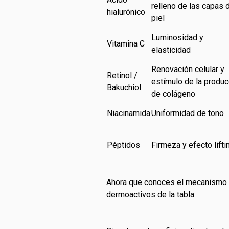
relleno de las capas d
hialurónico
piel
Luminosidad y
Vitamina C
elasticidad
Renovación celular y
Retinol /
estímulo de la produc
Bakuchiol
de colágeno
Niacinamida
Uniformidad de tono
Péptidos
Firmeza y efecto lifti
Ahora que conoces el mecanismo d
dermoactivos de la tabla: