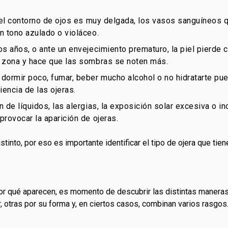
el contorno de ojos es muy delgada, los vasos sanguíneos 
n tono azulado o violáceo.
os años, o ante un envejecimiento prematuro, la piel pierde 
a zona y hace que las sombras se noten más.
dormir poco, fumar, beber mucho alcohol o no hidratarte pued
riencia de las ojeras.
n de líquidos, las alergias, la exposición solar excesiva o i
rovocar la aparición de ojeras.
into, por eso es importante identificar el tipo de ojera que tien
r qué aparecen, es momento de descubrir las distintas manera
, otras por su forma y, en ciertos casos, combinan varios rasgos.