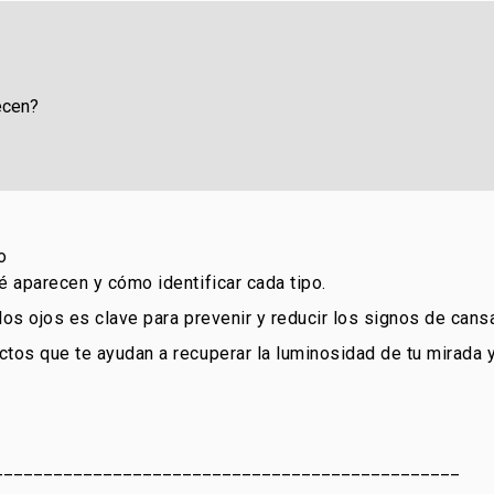
ecen?
o
é aparecen y cómo identificar cada tipo.
los ojos es clave para prevenir y reducir los signos de cans
ctos que te ayudan a recuperar la luminosidad de tu mirada y
_______________________________________________