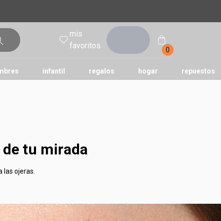
mis
entrar
favoritos
0
mbres
infantil
regalos
hogar
repuestos
tododia
una
humor
a de tu mirada
 las ojeras.