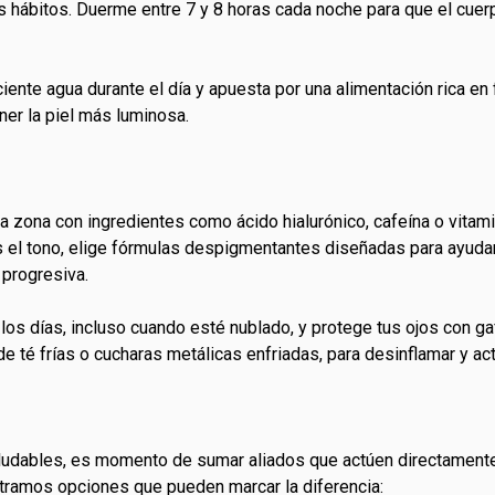
s hábitos. Duerme entre 7 y 8 horas cada noche para que el cuerp
ente agua durante el día y apuesta por una alimentación rica en 
ner la piel más luminosa.
 zona con ingredientes como ácido hialurónico, cafeína o vitamin
s el tono, elige fórmulas despigmentantes diseñadas para ayudar
 progresiva.
s los días, incluso cuando esté nublado, y protege tus ojos con 
 té frías o cucharas metálicas enfriadas, para desinflamar y acti
udables, es momento de sumar aliados que actúen directamente s
stramos opciones que pueden marcar la diferencia: