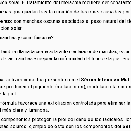
ación solar. El tratamiento del melasma requiere ser constante
has que quedan tras la curación de lesiones causadas por 
ento:
son manchas oscuras asociadas al paso natural del t
ción solar.
 manchas y cómo funciona?
también llamada crema aclarante o aclarador de manchas, es un
d de las manchas y mejorar la uniformidad del tono de la piel. Sue
na:
activos como los presentes en el
Sérum Intensivo Mul
que producen el pigmento (melanocitos), modulando la síntesi
 la piel.
 fórmula favorece una exfoliación controlada para eliminar l
el más clara y luminosa.
componentes protegen la piel del daño de los radicales libre
has solares, ejemplo de esto son los componentes del
Sér