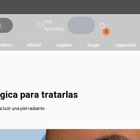
mis
entrar
favoritos
0
mbres
infantil
regalos
hogar
repuestos
tododia
una
humor
ica para tratarlas
lucir una piel radiante.