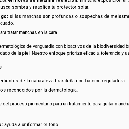
ecta en horas de máxima radiación:
limita la exposición al 
 busca sombra y reaplica tu protector solar.
ogo:
si las manchas son profundas o sospechas de melasma
ecuado.
ra tratar manchas en la cara
matológica de vanguardia con bioactivos de la biodiversidad br
o de la piel. Nuestro enfoque prioriza eficacia, tolerancia y us
s:
dientes de la naturaleza brasileña con función reguladora.
s reconocidos por la dermatología.
e del proceso pigmentario para un tratamiento para quitar mancha
o:
ayuda a uniformar el tono.