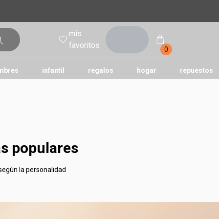
mis
entrar
favoritos
0
mbres
infantil
regalos
hogar
repuestos
tododia
una
humor
s populares
 según la personalidad