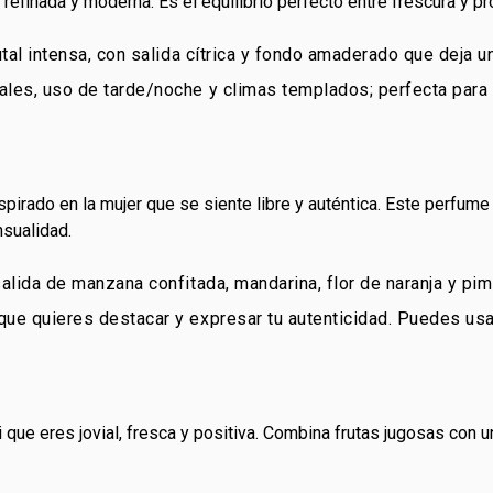
refinada y moderna. Es el equilibrio perfecto entre frescura y pr
utal intensa, con salida cítrica y fondo amaderado que deja u
les, uso de tarde/noche y climas templados; perfecta par
pirado en la mujer que se siente libre y auténtica. Este perfume 
sualidad.
salida de manzana confitada, mandarina, flor de naranja y pim
ue quieres destacar y expresar tu autenticidad. Puedes usa
ue eres jovial, fresca y positiva. Combina frutas jugosas con un t