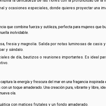
combina la delicadeza de las flores con la profundidad de la 
mal y ocasiones especiales, donde quieres proyectar una ima
ncia que combina fuerza y sutileza, perfecta para mujeres que 
huella inolvidable.
rosa, fresia y magnolia. Salida por notas luminosas de casis
bar y sándalo.
ales de día, bautizos o reuniones importantes. Es ideal par
tivo.
captura la energía y frescura del mar en una fragancia inspirada 
 con un toque amaderado. Una creación pura, vibrante y libre, ide
nueva ola.
cuática con matices frutales y un fondo amaderado.