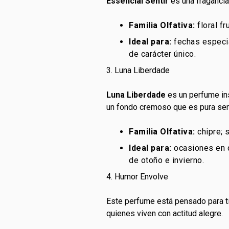
Essencial Sentir
es una fragancia 
Familia Olfativa:
floral fr
Ideal para:
fechas especia
de carácter único.
3. Luna Liberdade
Luna Liberdade
es un perfume ins
un fondo cremoso que es pura sen
Familia Olfativa:
chipre; 
Ideal para:
ocasiones en q
de otoño e invierno.
4. Humor Envolve
Este perfume está pensado para ti q
quienes viven con actitud alegre.