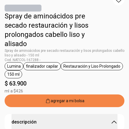
Spray de aminoácidos pre
secado restauración y lisos
prolongados cabello liso y
alisado
Spray de aminoácidos pre secado restauración y lisos prolongados cabello
liso y alisado - 150 ml
Cod. NATCOL-167288 -
Lumina
finalizador capilar
Restauración y Liso Prolongado
general.tag Lumina
general.tag finalizador capilar
general.tag Restaura
150 ml
general.tag 150 ml
$ 63.900
ml a $426
agregar a mi bolsa
descripción