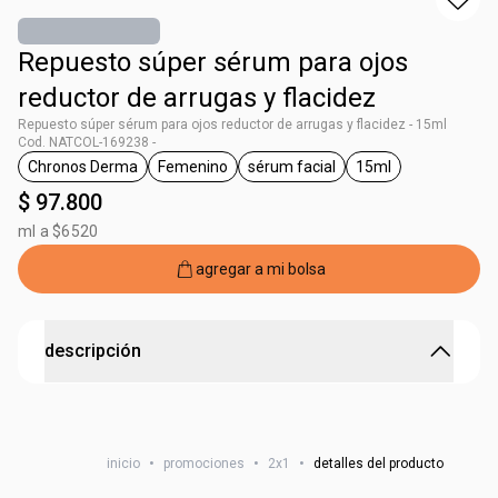
Repuesto súper sérum para ojos
reductor de arrugas y flacidez
Repuesto súper sérum para ojos reductor de arrugas y flacidez - 15ml
Cod. NATCOL-169238 -
Chronos Derma
Femenino
sérum facial
15ml
general.tag Chronos Derma
general.tag Femenino
general.tag sérum facial
general.tag 15ml
$ 97.800
ml a $6520
agregar a mi bolsa
descripción
CHRONOS D RF SUPER SERUM OLHOS PS 15ML
inicio
•
promociones
•
2x1
•
detalles del producto