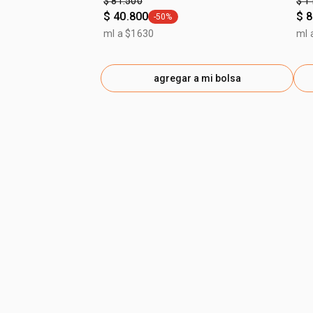
$ 81.500
$ 1
$ 40.800
$ 
-50%
general.tag -50%
ml a $1630
ml 
agregar a mi bolsa