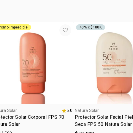
exposición al
•
con tecnolo
tipo de
en la protec
• resistente
textur
hasta la alt
zona d
actividades
romo imperdible
40% x $180K
•
sin fraganc
•
aprobado 
ura Solar
5.0
Natura Solar
tector Solar Corporal FPS 70
Protector Solar Facial Pie
ura Solar
Seca FPS 50 Natura Solar