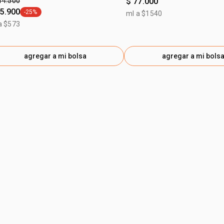
14.500
$ 77.000
85.900
-25%
ml a $1540
general.tag -25%
a $573
agregar a mi bolsa
agregar a mi bols