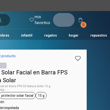
mis
entrar
favoritos
0
mbres
infantil
regalos
hogar
repuestos
tododia
una
humor
l producto
 Solar Facial en Barra FPS
 Solar
cial en Barra FPS 50 Natura Solar 15 g
58 -
protector solar facial
15 g
tag Natura Solar
general.tag protector solar facial
general.tag 15 g
ión
terciopelada