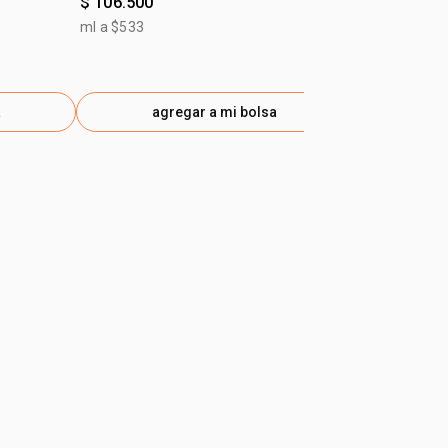
$ 106.500
$ 131.500
ml a $533
ml a $658
a
agregar a mi bolsa
ag