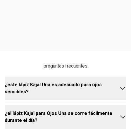
preguntas frecuentes
¿este lápiz Kajal Una es adecuado para ojos
sensibles?
¿el lápiz Kajal para Ojos Una se corre fácilmente
sí, el lápiz Kajal para Ojos Una fue formulado para
durante el día?
ser suave y cómodo, ideal para todo tipo de ojos,
incluyendo los más sensibles.