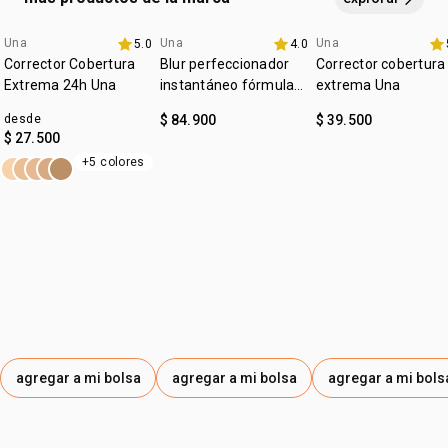
MICA.
Una
Una
Una
5.0
4.0
lanzamiento
4u al 40%
4u al 40%
Corrector Cobertura
Blur perfeccionador
Corrector cobertura
Extrema 24h Una
instantáneo fórmula
extrema Una
gel Una
desde
$ 84.900
$ 39.500
$ 27.500
+5 colores
agregar a mi bolsa
agregar a mi bolsa
agregar a mi bols