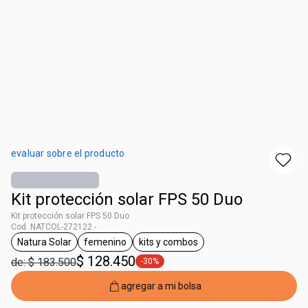
evaluar sobre el producto
Kit protección solar FPS 50 Duo
Kit protección solar FPS 50 Duo
Cod. NATCOL-272122 -
Natura Solar
femenino
kits y combos
general.tag Natura Solar
general.tag femenino
general.tag kits y combos
$ 128.450
de: $ 183.500
-30%
general.tag -30%
agregar a mi bolsa