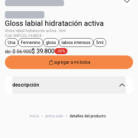
Gloss labial hidratación activa
Gloss labial hidratación activa - 5ml
Cod. NATCOL-164824 -
Una
Femenino
gloss
labios intensos
5ml
general.tag Una
general.tag Femenino
general.tag gloss
general.tag labios intensos
general.tag 5ml
$ 39.800
de: $ 56.900
-30%
general.tag -30%
agregar a mi bolsa
descripción
UNA GLOSS LABIAL VOL IMED INCOLOR 5ML
inicio
•
prima sale
•
detalles del producto