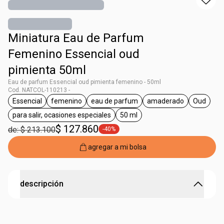
Miniatura Eau de Parfum
Femenino Essencial oud
pimienta 50ml
Eau de parfum Essencial oud pimienta femenino - 50ml
Cod. NATCOL-110213 -
Essencial
femenino
eau de parfum
amaderado
Oud
general.tag Essencial
general.tag femenino
general.tag eau de parfum
general.tag amad
general
para salir, ocasiones especiales
50 ml
general.tag para salir, ocasiones especiales
general.tag 50 ml
$ 127.860
de: $ 213.100
-40%
general.tag -40%
agregar a mi bolsa
descripción
Fragancia amaderada osada y provocante. El poder del