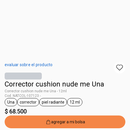
evaluar sobre el producto
Corrector cushion nude me Una
Corrector cushion nude me Una - 12ml
Cod. NATCOL-107123 -
Una
corrector
piel radiante
12 ml
general.tag Una
general.tag corrector
general.tag piel radiante
general.tag 12 ml
$ 68.500
agregar a mi bolsa