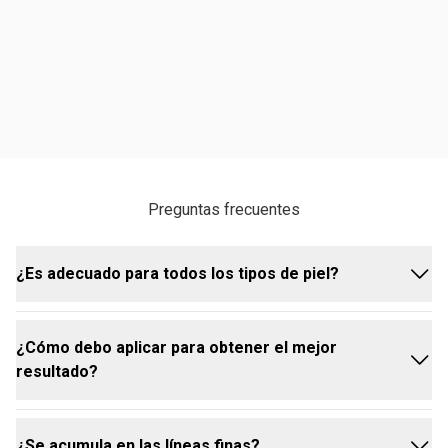
Preguntas frecuentes
¿Es adecuado para todos los tipos de piel?
¿Cómo debo aplicar para obtener el mejor
Sí, el corrector fue formulado para adaptarse a todos
resultado?
los tipos de piel, proporcionando una cobertura
natural y confortable.
¿Se acumula en las líneas finas?