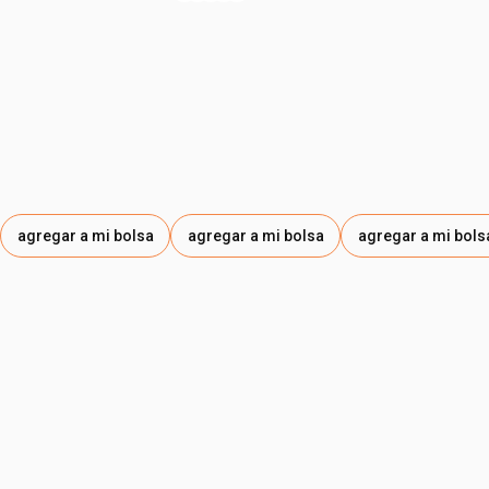
• envase compacto, ideal para llevar contigo
agregar a mi bolsa
agregar a mi bolsa
agregar a mi bols