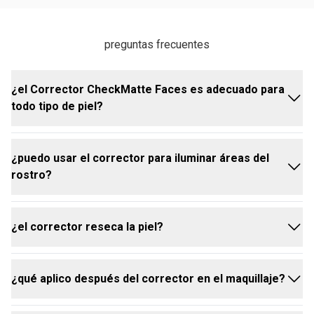
preguntas frecuentes
¿el Corrector CheckMatte Faces es adecuado para
todo tipo de piel?
¿puedo usar el corrector para iluminar áreas del
sí, el Corrector CheckMatte Faces fue desarrollado
rostro?
para adaptarse a diferentes tipos de piel,
controlando el exceso de brillo y ofreciendo alta
cobertura.
¿el corrector reseca la piel?
sí, elige un tono más claro para iluminar zonas como
debajo de los ojos, el centro de la frente y la nariz,
creando un efecto de luz natural en el rostro.
¿qué aplico después del corrector en el maquillaje?
no, la fórmula ligera y cómoda del Corrector
CheckMatte Faces garantiza alta cobertura sin