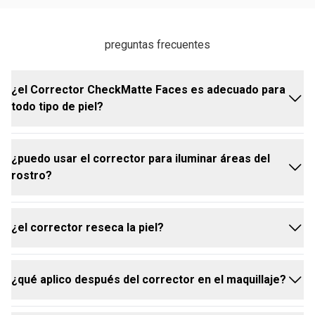
preguntas frecuentes
¿el Corrector CheckMatte Faces es adecuado para
todo tipo de piel?
¿puedo usar el corrector para iluminar áreas del
sí, el Corrector CheckMatte Faces fue desarrollado
rostro?
para adaptarse a diferentes tipos de piel,
controlando el exceso de brillo y ofreciendo alta
cobertura.
¿el corrector reseca la piel?
sí, elige un tono más claro para iluminar zonas como
debajo de los ojos, el centro de la frente y la nariz,
creando un efecto de luz natural en el rostro.
¿qué aplico después del corrector en el maquillaje?
no, la fórmula ligera y cómoda del Corrector
CheckMatte Faces garantiza alta cobertura sin