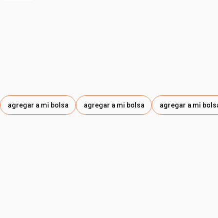
• envase compacto, ideal para llevar contigo
agregar a mi bolsa
agregar a mi bolsa
agregar a mi bols