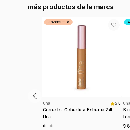
más productos de la marca
lanzamiento
4
ítem anterior
Una
5.0
Un
Corrector Cobertura Extrema 24h
Blu
Una
fór
desde
$ 