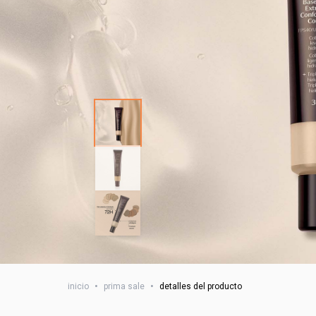
inicio
•
prima sale
•
detalles del producto