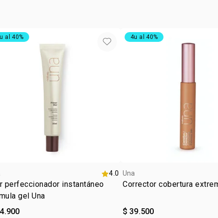
• larga dura
u al 40%
4u al 40%
a
4.0
Una
r perfeccionador instantáneo
Corrector cobertura extre
mula gel Una
84.900
$ 39.500