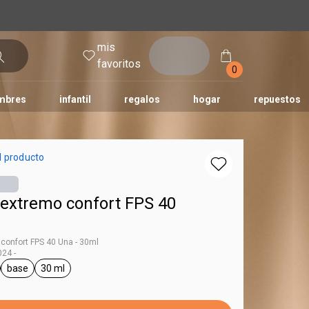
mis
entrar
favoritos
0
mbres
infantil
regalos
hogar
repuestos
tododia
una
humor
l producto
 extremo confort FPS 40
 confort FPS 40 Una - 30ml
24 -
base
30 ml
Una
ral.tag unisex
general.tag base
general.tag 30 ml