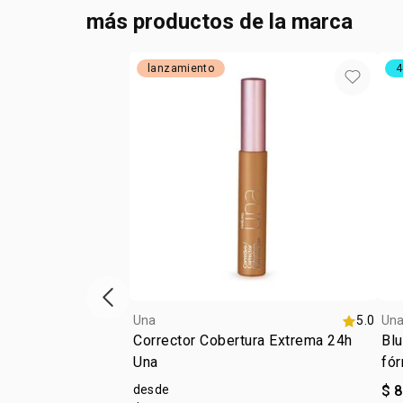
más productos de la marca
lanzamiento
4
ítem anterior
Una
5.0
Un
Corrector Cobertura Extrema 24h
Blu
Una
fór
desde
$ 