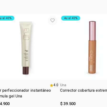
• larga dura
u al 40%
4u al 40%
a
4.0
Una
r perfeccionador instantáneo
Corrector cobertura extre
mula gel Una
84.900
$ 39.500