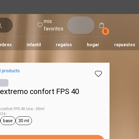
mis
entrar
favoritos
0
mbres
infantil
regalos
hogar
repuestos
tododia
una
humor
l producto
 extremo confort FPS 40
 confort FPS 40 Una - 30ml
24 -
base
30 ml
Una
ral.tag unisex
general.tag base
general.tag 30 ml