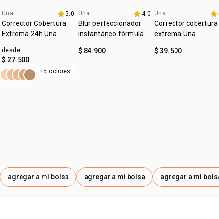
• cruelty free;
Una
Una
Una
5.0
4.0
lanzamiento
4u al 40%
4u al 40%
• textura: líquida y ligera;
Corrector Cobertura
Blur perfeccionador
Corrector cobertura
• tipo de tratamiento: control de oleosidad;
Extrema 24h Una
instantáneo fórmula
extrema Una
• subtono: frío;
gel Una
• zona de aplicación: rostro.
desde
$ 84.900
$ 39.500
$ 27.500
+5 colores
agregar a mi bolsa
agregar a mi bolsa
agregar a mi bols