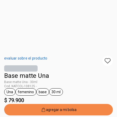
evaluar sobre el producto
Base matte Una
Base matte Una - 30ml
Cod. NATCOL-108125 -
Una
femenino
base
30 ml
general.tag Una
general.tag femenino
general.tag base
general.tag 30 ml
$ 79.900
agregar a mi bolsa