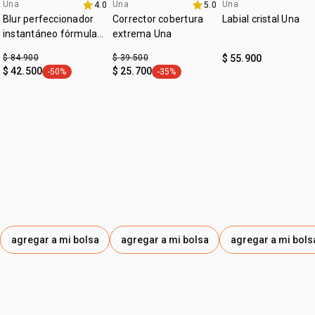
Una
Una
Una
4.0
5.0
promo imperdible
promo imperdible
Blur perfeccionador
Corrector cobertura
Labial cristal Una
instantáneo fórmula
extrema Una
gel Una
$ 84.900
$ 39.500
$ 55.900
$ 42.500
$ 25.700
-50%
-35%
general.tag -50%
general.tag -35%
agregar a mi bolsa
agregar a mi bolsa
agregar a mi bols