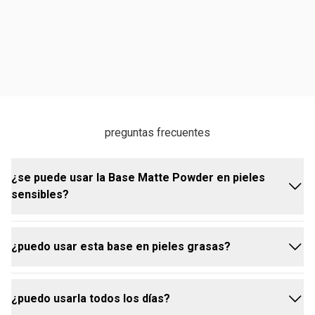
preguntas frecuentes
¿se puede usar la Base Matte Powder en pieles
sensibles?
¿puedo usar esta base en pieles grasas?
sí, está dermatológicamente probada y es adecuada
para todo tipo de piel, incluyendo las más sensibles.
¿puedo usarla todos los días?
sí, es ideal para pieles grasas porque controla el