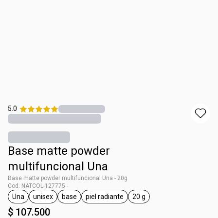
5.0
Base matte powder
multifuncional Una
Base matte powder multifuncional Una - 20g
Cod. NATCOL-127775 -
Una
unisex
base
piel radiante
20 g
general.tag Una
general.tag unisex
general.tag base
general.tag piel radiante
general.tag 20 g
$ 107.500