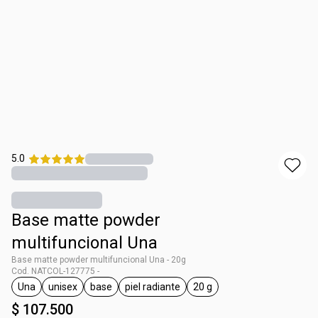
5.0
Base matte powder
multifuncional Una
Base matte powder multifuncional Una - 20g
Cod. NATCOL-127775 -
Una
unisex
base
piel radiante
20 g
general.tag Una
general.tag unisex
general.tag base
general.tag piel radiante
general.tag 20 g
$ 107.500