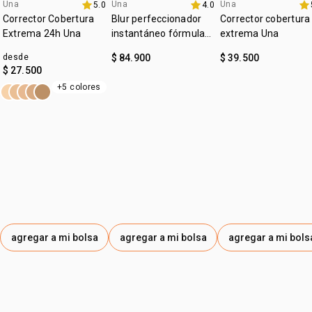
Una
Una
Una
5.0
4.0
lanzamiento
4u al 40%
4u al 40%
Corrector Cobertura
Blur perfeccionador
Corrector cobertura
Extrema 24h Una
instantáneo fórmula
extrema Una
gel Una
desde
$ 84.900
$ 39.500
$ 27.500
+5 colores
agregar a mi bolsa
agregar a mi bolsa
agregar a mi bols