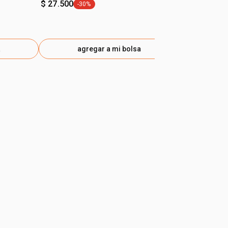
$ 27.500
-30%
general.tag -30%
a
agregar a mi bolsa
ag