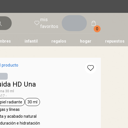
mis
entrar
favoritos
0
mbres
infantil
regalos
hogar
repuestos
tododia
una
humor
l producto
uida HD Una
Una 30 ml
17 -
piel radiante
30 ml
Una
al.tag base
general.tag piel radiante
general.tag 30 ml
as y líneas
ta y acabado natural
duración e hidratación