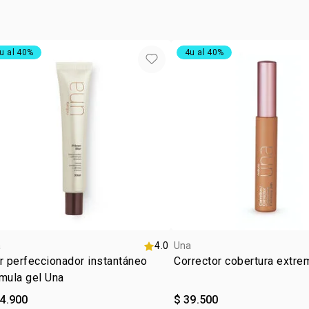
vegan
1 frasco de 
ocasió
de 30 ml con
tipo de
u al 40%
4u al 40%
textur
:
tono
m
subton
a
4.0
Una
r perfeccionador instantáneo
Corrector cobertura extre
mula gel Una
84.900
$ 39.500