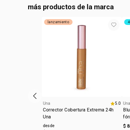
más productos de la marca
lanzamiento
4
ítem anterior
Una
5.0
Un
Corrector Cobertura Extrema 24h
Blu
Una
fór
desde
$ 