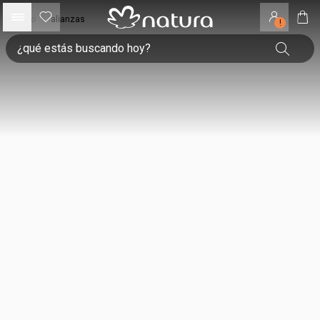
inicio
•
alianzas
!