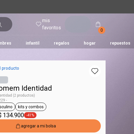
mis
entrar
favoritos
0
mbres
infantil
regalos
hogar
repuestos
tododia
una
humor
l producto
omem Identidad
ntidad (2 productos)
29 -
culino
kits y combos
ag Homem
general.tag masculino
general.tag kits y combos
$ 134.900
-41%
general.tag -41%
agregar a mi bolsa