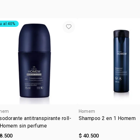
u al 40%
mem
Homem
odorante antitranspirante roll-
Shampoo 2 en 1 Homem
 Homem sin perfume
28.500
$ 40.500