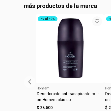
más productos de la marca
4u al 40%
4
ítem anterior
Homem
Ho
Desodorante antitranspirante roll-
Des
on Homem clásico
on
$ 28.500
$ 