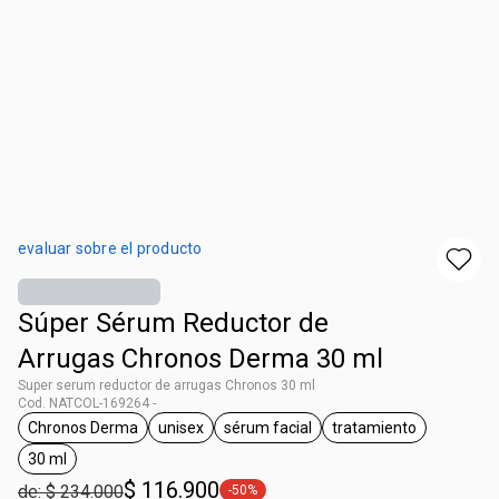
evaluar sobre el producto
Súper Sérum Reductor de
Arrugas Chronos Derma 30 ml
Super serum reductor de arrugas Chronos 30 ml
Cod. NATCOL-169264 -
Chronos Derma
unisex
sérum facial
tratamiento
general.tag Chronos Derma
general.tag unisex
general.tag sérum facial
general.tag trata
30 ml
general.tag 30 ml
$ 116.900
de: $ 234.000
-50%
general.tag -50%