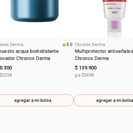
TRIPEPTÍDE
AMINOBUTIR
PATAQUEIR
onos Derma
5.0
Chronos Derma
uesto acqua biohidratante
Multiprotector antiseñale
novador Chronos Derma
Chronos Derma
90.300
$ 139.900
 $2258
g a $3498
agregar a mi bolsa
agregar a mi bols