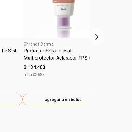
O-5, TRIFLUOROACETATO DE UREIA TETRADECIL
OYLVALILAMINOBUTÍRICO, ÓLEO DA FOLHA DE
A.
próximo item
Chronos Derma
Chronos Der
s FPS 50
Protector Solar Facial
Repuesto ge
Multiprotector Aclarador FPS 50+
firmeza y l
Chronos De
$ 134.400
$ 130.000
ml a $2688
g a $3250
a
agregar a mi bolsa
ag