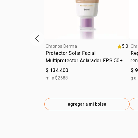
ítem anterior
Chronos Derma
5.0
Chr
Protector Solar Facial
Rep
Multiprotector Aclarador FPS 50+
re
$ 134.400
$ 
ml a $2688
g a
agregar a mi bolsa