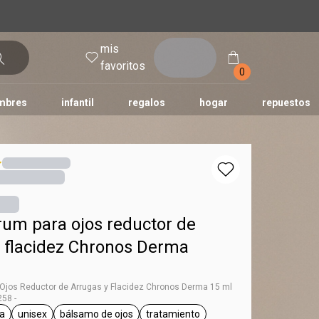
mis
entrar
favoritos
0
mbres
infantil
regalos
hogar
repuestos
tododia
una
humor
rum para ojos reductor de
y flacidez Chronos Derma
Ojos Reductor de Arrugas y Flacidez Chronos Derma 15 ml
58 -
a
unisex
bálsamo de ojos
tratamiento