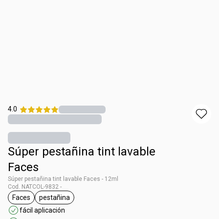
4.0
Súper pestañina tint lavable
Faces
Súper pestañina tint lavable Faces - 12ml
Cod. NATCOL-9832 -
Faces
pestañina
general.tag Faces
general.tag pestañina
fácil aplicación