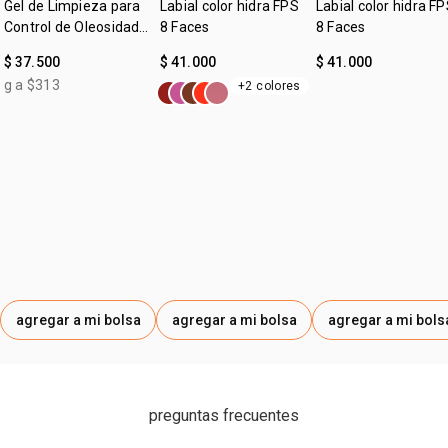
Gel de Limpieza para
Labial color hidra FPS
Labial color hidra F
indicado en su descripción
Control de Oleosidad
8 Faces
8 Faces
Faces
$ 37.500
$ 41.000
$ 41.000
g a $313
+2 colores
agregar a mi bolsa
agregar a mi bolsa
agregar a mi bols
preguntas frecuentes