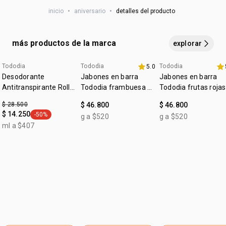
AMODIMETHICONE, DIMETHICONE, GLYCERIN, PARFUM,
inicio
•
aniversario
•
detalles del producto
PHENOXYETHANOL, LINUM USITATISSIMUM SEED
EXTRACT, SALVIA HISPANICA SEED EXTRACT, DECYL
COCOATE, PHENYL TRIMETHICONE, COCOS NUCIFERA OIL,
más productos de la marca
explorar
CETRIMONIUM CHLORIDE, BEHENTRIMONIUM CHLORIDE,
CETEARETH-25, CETEARETH-7, LINALOOL, HEXYL
Tododia
Tododia
Tododia
5.0
fecha dupla
+20% off
+20% off
CINNAMAL, DISODIUM EDTA, PEG-4 DILAURATE, PEG-4
Desodorante
Jabones en barra
Jabones en barra
LAURATE, COUMARIN, BENZYL ALCOHOL, CAPRYLYL
Antitranspirante Roll-
Tododia frambuesa y
Tododia frutas rojas
on Tododia Piel
GLYCOL, CAPRYLIC ACID, XYLITOL, ISOPROPYL ALCOHOL,
pimienta rosa
$ 28.500
$ 46.800
$ 46.800
Uniforme
GERANIOL, LIMONENE, IODOPROPYNYL
$ 14.250
-50%
g a $520
g a $520
general.tag -50%
BUTYLCARBAMATE, PEG-200, HYDROXYCITRONELLAL,
ml a $407
GLYCOLIC ACID, CITRIC ACID, SODIUM HYDROXIDE,
SODIUM CARBONATE, SODIUM CHLORIDE.