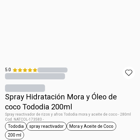
5.0
Spray Hidratación Mora y Óleo de
coco Tododia 200ml
Spray reactivador de rizos y afros Tododia mora y aceite de coco - 280ml
Cod. NATCOL-173583 -
Tododia
spray reactivador
Mora y Aceite de Coco
general.tag Tododia
general.tag spray reactivador
general.tag Mora y Acei
200 ml
general.tag 200 ml