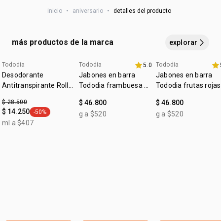
AMODIMETHICONE, DIMETHICONE, GLYCERIN, PARFUM,
inicio
•
aniversario
•
detalles del producto
PHENOXYETHANOL, LINUM USITATISSIMUM SEED
EXTRACT, SALVIA HISPANICA SEED EXTRACT, DECYL
COCOATE, PHENYL TRIMETHICONE, COCOS NUCIFERA OIL,
más productos de la marca
explorar
CETRIMONIUM CHLORIDE, BEHENTRIMONIUM CHLORIDE,
CETEARETH-25, CETEARETH-7, LINALOOL, HEXYL
Tododia
Tododia
Tododia
5.0
fecha dupla
+20% off
+20% off
CINNAMAL, DISODIUM EDTA, PEG-4 DILAURATE, PEG-4
Desodorante
Jabones en barra
Jabones en barra
LAURATE, COUMARIN, BENZYL ALCOHOL, CAPRYLYL
Antitranspirante Roll-
Tododia frambuesa y
Tododia frutas rojas
on Tododia Piel
GLYCOL, CAPRYLIC ACID, XYLITOL, ISOPROPYL ALCOHOL,
pimienta rosa
$ 28.500
$ 46.800
$ 46.800
Uniforme
GERANIOL, LIMONENE, IODOPROPYNYL
$ 14.250
-50%
g a $520
g a $520
general.tag -50%
BUTYLCARBAMATE, PEG-200, HYDROXYCITRONELLAL,
ml a $407
GLYCOLIC ACID, CITRIC ACID, SODIUM HYDROXIDE,
SODIUM CARBONATE, SODIUM CHLORIDE.