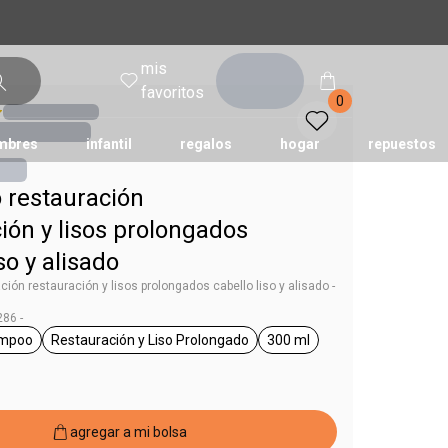
mis
entrar
favoritos
0
mbres
infantil
regalos
hogar
repuestos
restauración
tododia
una
humor
ión y lisos prolongados
so y alisado
ón restauración y lisos prolongados cabello liso y alisado -
86 -
mpoo
Restauración y Liso Prolongado
300 ml
g Lumina
general.tag shampoo
general.tag Restauración y Liso Prolongado
general.tag 300 ml
agregar a mi bolsa