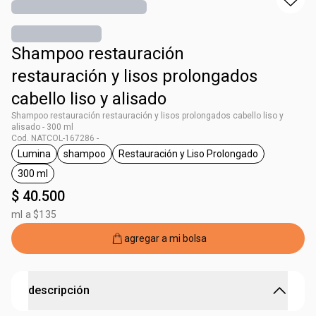
Shampoo restauración
restauración y lisos prolongados
cabello liso y alisado
Shampoo restauración restauración y lisos prolongados cabello liso y
alisado - 300 ml
Cod. NATCOL-167286 -
Lumina
shampoo
Restauración y Liso Prolongado
general.tag Lumina
general.tag shampoo
general.tag Restauración y L
300 ml
general.tag 300 ml
$ 40.500
ml a $135
agregar a mi bolsa
descripción