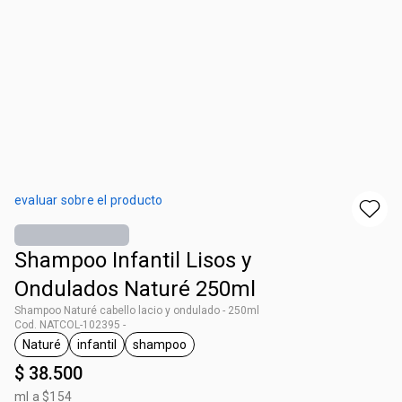
evaluar sobre el producto
Shampoo Infantil Lisos y
Ondulados Naturé 250ml
Shampoo Naturé cabello lacio y ondulado - 250ml
Cod. NATCOL-102395 -
Naturé
infantil
shampoo
general.tag Naturé
general.tag infantil
general.tag shampoo
$ 38.500
ml a $154