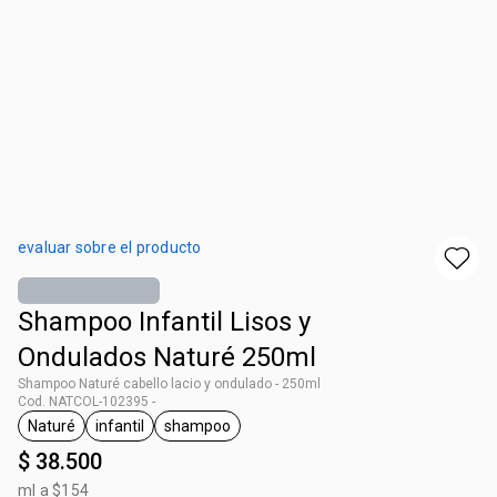
evaluar sobre el producto
Shampoo Infantil Lisos y
Ondulados Naturé 250ml
Shampoo Naturé cabello lacio y ondulado - 250ml
Cod. NATCOL-102395 -
Naturé
infantil
shampoo
general.tag Naturé
general.tag infantil
general.tag shampoo
$ 38.500
ml a $154