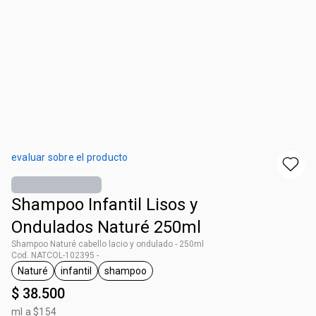
evaluar sobre el producto
Shampoo Infantil Lisos y
Ondulados Naturé 250ml
Shampoo Naturé cabello lacio y ondulado - 250ml
Cod. NATCOL-102395 -
Naturé
infantil
shampoo
general.tag Naturé
general.tag infantil
general.tag shampoo
$ 38.500
ml a $154