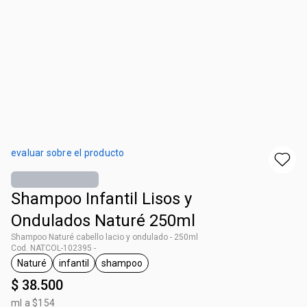
evaluar sobre el producto
Shampoo Infantil Lisos y
Ondulados Naturé 250ml
Shampoo Naturé cabello lacio y ondulado - 250ml
Cod. NATCOL-102395 -
Naturé
infantil
shampoo
general.tag Naturé
general.tag infantil
general.tag shampoo
$ 38.500
ml a $154