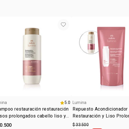
de Lumina p
*resultado o
*las imágene
posición cen
en su descri
mina
5.0
Lumina
mpoo restauración restauración
Repuesto Acondicionador
isos prolongados cabello liso y
Restauración y Liso Prol
sado
40.500
$ 33.500