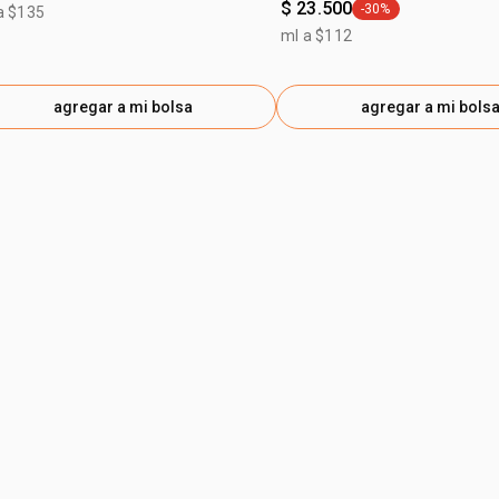
$ 23.500
-30%
a $135
general.tag -30%
ml a $112
agregar a mi bolsa
agregar a mi bols