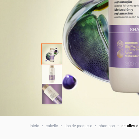
inicio
•
cabello
•
tipo de producto
•
shampoo
•
detalles d