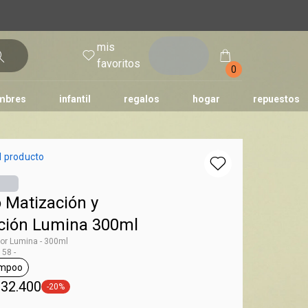
mis
entrar
favoritos
0
mbres
infantil
regalos
hogar
repuestos
tododia
una
humor
l producto
Matización y
ción Lumina 300ml
r Lumina - 300ml
58 -
mpoo
g Lumina
general.tag shampoo
 32.400
-20%
general.tag -20%