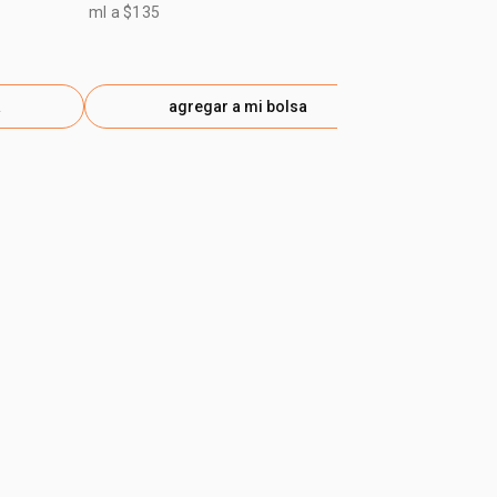
ml a $135
ml a $112
a
agregar a mi bolsa
ag