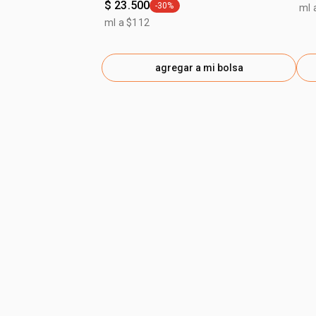
$ 23.500
-30%
ml 
general.tag -30%
ml a $112
agregar a mi bolsa