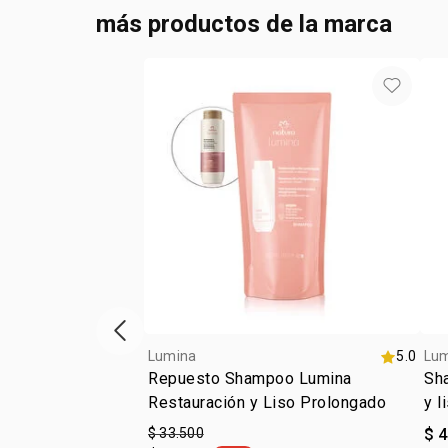
más productos de la marca
ítem anterior
Lumina
5.0
Lu
Repuesto Shampoo Lumina
Sha
Restauración y Liso Prolongado
y l
ali
$ 33.500
$ 