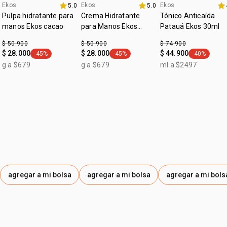
:
Ekos
Ekos
Ekos
tipo de tratamiento
5.0
anticaída
5.0
Pulpa hidratante para
Crema Hidratante
Tónico Anticaída
manos Ekos cacao
para Manos Ekos
Patauá Ekos 30ml
Castaña
$ 50.900
$ 50.900
$ 74.900
$ 28.000
$ 28.000
$ 44.900
-45%
-45%
-40%
general.tag -45%
general.tag -45%
general.tag
g a $679
g a $679
ml a $2497
agregar a mi bolsa
agregar a mi bolsa
agregar a mi bols