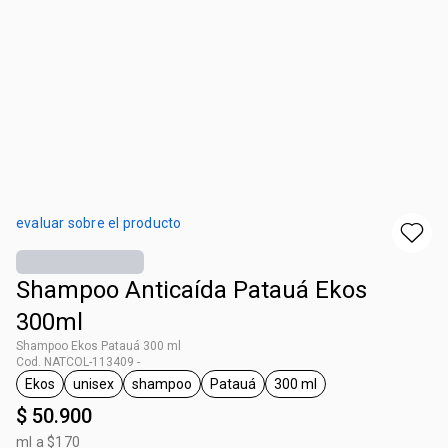
evaluar sobre el producto
Shampoo Anticaída Patauá Ekos
300ml
Shampoo Ekos Patauá 300 ml
Cod. NATCOL-113409 -
Ekos
unisex
shampoo
Patauá
300 ml
general.tag Ekos
general.tag unisex
general.tag shampoo
general.tag Patauá
general.tag 300 ml
$ 50.900
ml a $170