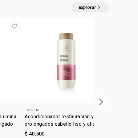
explorar
próximo item
Lumina
5.0
Lumina
 Lumina
Acondicionador restauración y lisos
Repuesto S
ongado
prolongados cabello liso y alisado
Restauració
$ 40.500
$ 33.500