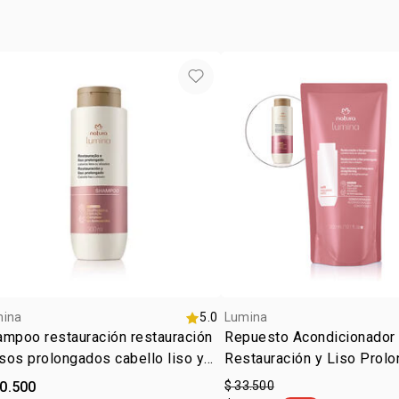
mina
5.0
Lumina
mpoo restauración restauración
Repuesto Acondicionador
isos prolongados cabello liso y
Restauración y Liso Prol
sado
40.500
$ 33.500