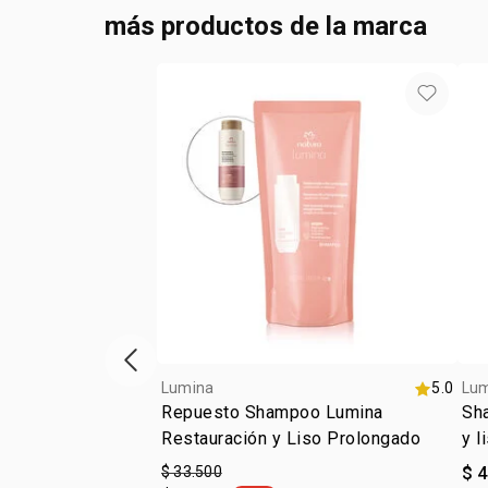
más productos de la marca
ítem anterior
Lumina
5.0
Lu
Repuesto Shampoo Lumina
Sha
Restauración y Liso Prolongado
y l
ali
$ 33.500
$ 