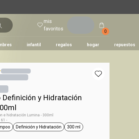
mis
entrar
favoritos
0
mbres
infantil
regalos
hogar
repuestos
tododia
una
humor
Definición y Hidratación
300ml
n e hidratación Lumina - 300ml
61 -
mpoo
Definición y Hidratación
300 ml
g Lumina
general.tag shampoo
general.tag Definición y Hidratación
general.tag 300 ml