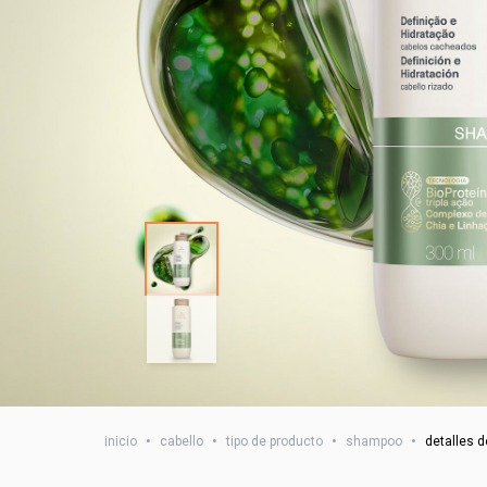
inicio
•
cabello
•
tipo de producto
•
shampoo
•
detalles d