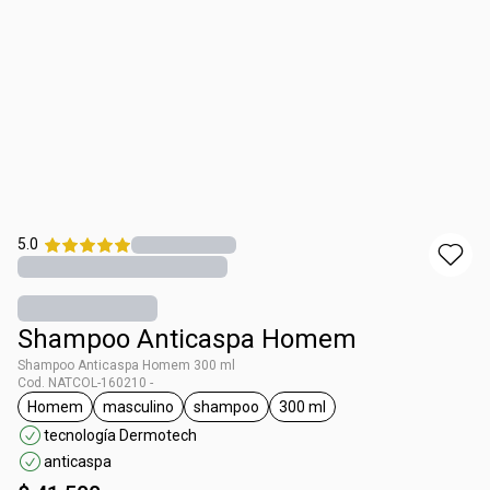
5.0
Shampoo Anticaspa Homem
Shampoo Anticaspa Homem 300 ml
Cod. NATCOL-160210 -
Homem
masculino
shampoo
300 ml
general.tag Homem
general.tag masculino
general.tag shampoo
general.tag 300 ml
tecnología Dermotech
anticaspa