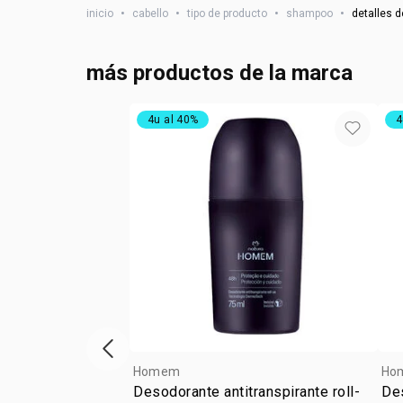
inicio
•
cabello
•
tipo de producto
•
shampoo
•
detalles d
más productos de la marca
4u al 40%
4
ítem anterior
Homem
Ho
Desodorante antitranspirante roll-
Des