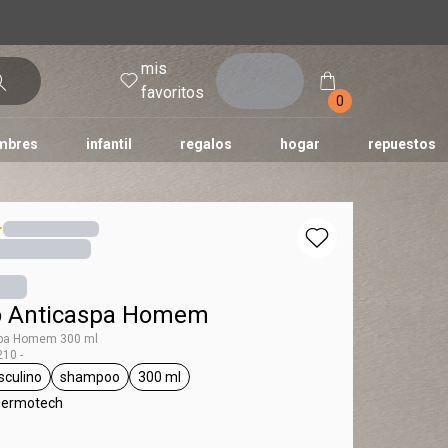
mis
entrar
favoritos
0
mbres
infantil
regalos
hogar
repuestos
tododia
una
humor
 Anticaspa Homem
pa Homem 300 ml
10 -
culino
shampoo
300 ml
ag Homem
general.tag masculino
general.tag shampoo
general.tag 300 ml
Dermotech