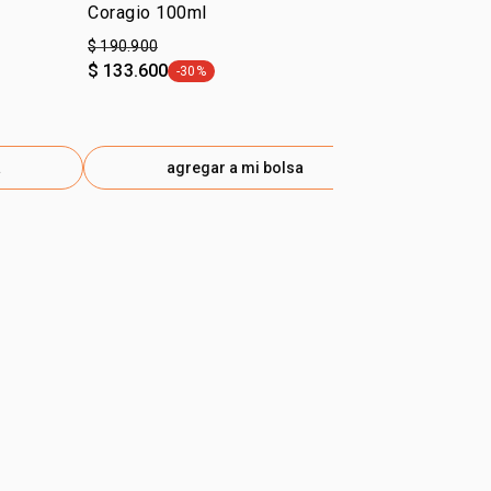
Coragio 100ml
Identidad 1
$ 190.900
$ 170.900
$ 133.600
-30%
general.tag -30%
a
agregar a mi bolsa
ag